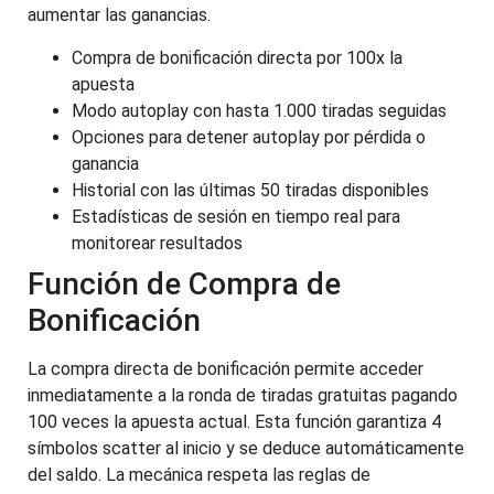
aumentar las ganancias.
Compra de bonificación directa por 100x la
apuesta
Modo autoplay con hasta 1.000 tiradas seguidas
Opciones para detener autoplay por pérdida o
ganancia
Historial con las últimas 50 tiradas disponibles
Estadísticas de sesión en tiempo real para
monitorear resultados
Función de Compra de
Bonificación
La compra directa de bonificación permite acceder
inmediatamente a la ronda de tiradas gratuitas pagando
100 veces la apuesta actual. Esta función garantiza 4
símbolos scatter al inicio y se deduce automáticamente
del saldo. La mecánica respeta las reglas de