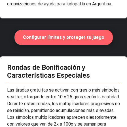
organizaciones de ayuda para ludopatía en Argentina.
Configurar límites y proteger tu juego
Rondas de Bonificación y
Características Especiales
Las tiradas gratuitas se activan con tres o más símbolos
scatter, otorgando entre 10 y 25 giros según la cantidad.
Durante estas rondas, los multiplicadores progresivos no
se reinician, permitiendo acumulaciones más elevadas.
Los símbolos multiplicadores aparecen aleatoriamente
con valores que van de 2x a 100x y se suman para