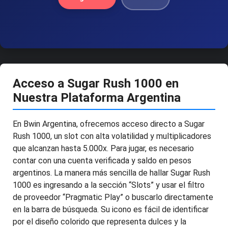
Acceso a Sugar Rush 1000 en
Nuestra Plataforma Argentina
En Bwin Argentina, ofrecemos acceso directo a Sugar
Rush 1000, un slot con alta volatilidad y multiplicadores
que alcanzan hasta 5.000x. Para jugar, es necesario
contar con una cuenta verificada y saldo en pesos
argentinos. La manera más sencilla de hallar Sugar Rush
1000 es ingresando a la sección “Slots” y usar el filtro
de proveedor “Pragmatic Play” o buscarlo directamente
en la barra de búsqueda. Su icono es fácil de identificar
por el diseño colorido que representa dulces y la