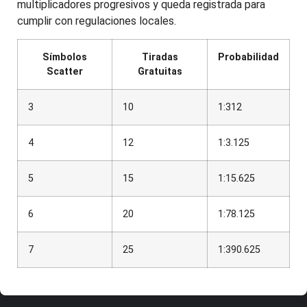
multiplicadores progresivos y queda registrada para
cumplir con regulaciones locales.
Símbolos
Tiradas
Probabilidad
Scatter
Gratuitas
3
10
1:312
4
12
1:3.125
5
15
1:15.625
6
20
1:78.125
7
25
1:390.625