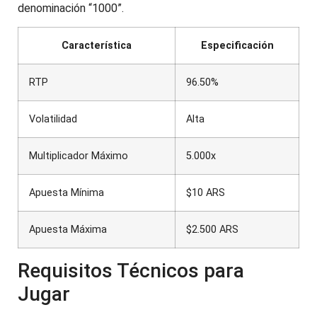
denominación “1000”.
Característica
Especificación
RTP
96.50%
Volatilidad
Alta
Multiplicador Máximo
5.000x
Apuesta Mínima
$10 ARS
Apuesta Máxima
$2.500 ARS
Requisitos Técnicos para
Jugar