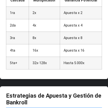
Cascada
Multiplicador
Ganancia Potencial
1ra
2x
Apuesta x 2
2da
4x
Apuesta x 4
3ra
8x
Apuesta x 8
4ta
16x
Apuesta x 16
5ta+
32x-128x
Hasta 5.000x
Estrategias de Apuesta y Gestión de
Bankroll