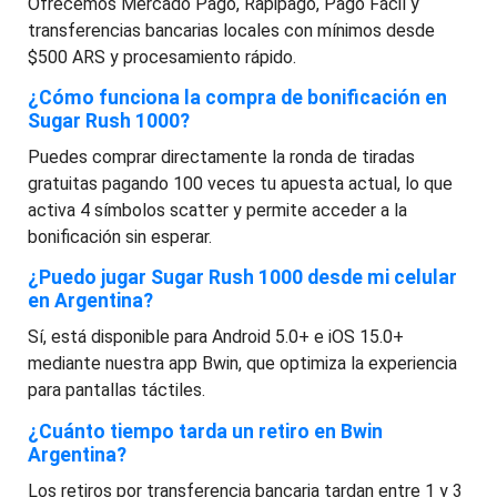
Ofrecemos Mercado Pago, Rapipago, Pago Fácil y
transferencias bancarias locales con mínimos desde
$500 ARS y procesamiento rápido.
¿Cómo funciona la compra de bonificación en
Sugar Rush 1000?
Puedes comprar directamente la ronda de tiradas
gratuitas pagando 100 veces tu apuesta actual, lo que
activa 4 símbolos scatter y permite acceder a la
bonificación sin esperar.
¿Puedo jugar Sugar Rush 1000 desde mi celular
en Argentina?
Sí, está disponible para Android 5.0+ e iOS 15.0+
mediante nuestra app Bwin, que optimiza la experiencia
para pantallas táctiles.
¿Cuánto tiempo tarda un retiro en Bwin
Argentina?
Los retiros por transferencia bancaria tardan entre 1 y 3