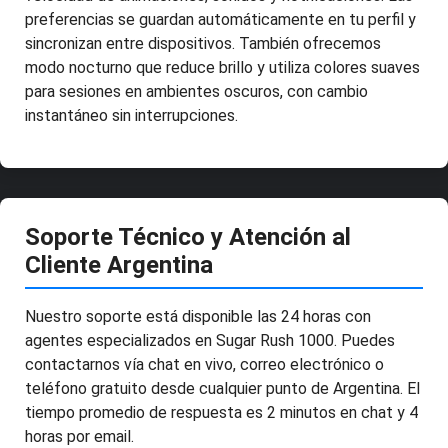
preferencias se guardan automáticamente en tu perfil y
sincronizan entre dispositivos. También ofrecemos
modo nocturno que reduce brillo y utiliza colores suaves
para sesiones en ambientes oscuros, con cambio
instantáneo sin interrupciones.
Soporte Técnico y Atención al
Cliente Argentina
Nuestro soporte está disponible las 24 horas con
agentes especializados en Sugar Rush 1000. Puedes
contactarnos vía chat en vivo, correo electrónico o
teléfono gratuito desde cualquier punto de Argentina. El
tiempo promedio de respuesta es 2 minutos en chat y 4
horas por email.