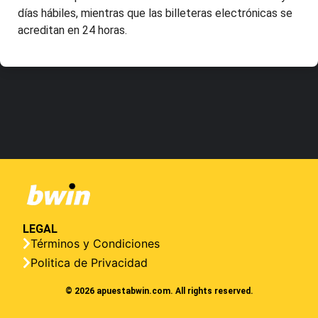
días hábiles, mientras que las billeteras electrónicas se
acreditan en 24 horas.
LEGAL
Términos y Condiciones
Politica de Privacidad
© 2026 apuestabwin.com. All rights reserved.